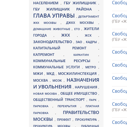
Свобод
НАСЕЛЕНИЕМ
ГБУ ЖИЛИЩНИК
,
,
ГБУ ЖИЛИЩНИК РАЙОНА
,
ГЛАВА УПРАВЫ
Свобод
,
ДЕПАРТАМЕНТ
(ГБУ «
ДЖКХ МОСКВЫ
ЖКХ МОСКВЫ
,
,
ЖИТЕЛИ
ДОМАШНИЕ ЖИВОТНЫЕ
,
ЕТО
,
Свобод
ЖКХ
ГОРОДА
,
,
ЖСК
,
(ГБУ «
ЗАКОНОДАТЕЛЬСТВО
ЗАО
КАДРЫ
,
,
,
КАПИТАЛЬНЫЙ РЕМОНТ
,
Свобод
КАПРЕМОНТ
,
КАРАНТИН
,
КОММУНАЛЬНЫЕ РЕСУРСЫ
,
Свобод
КОММУНАЛЬНЫЕ УСЛУГИ
МЕТРО
,
,
МЖИ
МКД
МОСЖИЛИНСПЕКЦИЯ
,
,
,
Свобод
НАЗНАЧЕНИЯ
МОСКВА
МОЭК
,
,
И УВОЛЬНЕНИЯ
НАРУШЕНИЯ
,
,
Свобод
ОБЩЕЕ ИМУЩЕСТВО
НОВАЯ МОСКВА
,
,
ОБЩЕСТВЕННЫЙ ТРАНСПОРТ
,
ПАРК
,
Свобод
ПАРКОВКА
,
ПЕРЕКРЫТИЯ
,
ПЛАТНАЯ
(ГБУ «
ПРАВИТЕЛЬСТВО
ПАРКОВКА
,
МОСКВЫ
ПРЕФЕКТ
,
,
ПРОКУРАТУРА
,
Свобод
ПРОКУРАТУРА МОСКВЫ
,
ПУБЛИЧНЫЕ