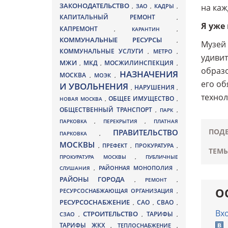
ЗАКОНОДАТЕЛЬСТВО
ЗАО
КАДРЫ
на каж
,
,
,
КАПИТАЛЬНЫЙ РЕМОНТ
,
Я уже
КАПРЕМОНТ
,
КАРАНТИН
,
КОММУНАЛЬНЫЕ РЕСУРСЫ
,
Музей 
КОММУНАЛЬНЫЕ УСЛУГИ
МЕТРО
,
,
удивит
МЖИ
МКД
МОСЖИЛИНСПЕКЦИЯ
,
,
,
образо
НАЗНАЧЕНИЯ
МОСКВА
МОЭК
,
,
его об
И УВОЛЬНЕНИЯ
НАРУШЕНИЯ
,
,
технол
ОБЩЕЕ ИМУЩЕСТВО
НОВАЯ МОСКВА
,
,
ОБЩЕСТВЕННЫЙ ТРАНСПОРТ
,
ПАРК
,
ПАРКОВКА
,
ПЕРЕКРЫТИЯ
,
ПЛАТНАЯ
ПОДЕ
ПРАВИТЕЛЬСТВО
ПАРКОВКА
,
МОСКВЫ
ПРЕФЕКТ
,
,
ПРОКУРАТУРА
,
ТЕМЫ
ПРОКУРАТУРА МОСКВЫ
,
ПУБЛИЧНЫЕ
СЛУШАНИЯ
,
РАЙОННАЯ МОНОПОЛИЯ
,
РАЙОНЫ ГОРОДА
,
РЕМОНТ
,
О
РЕСУРСОСНАБЖАЮЩАЯ ОРГАНИЗАЦИЯ
,
РЕСУРСОСНАБЖЕНИЕ
СВАО
САО
,
,
,
Вх
СТРОИТЕЛЬСТВО
ТАРИФЫ
СЗАО
,
,
,
ТАРИФЫ ЖКХ
,
ТЕПЛОСНАБЖЕНИЕ
,