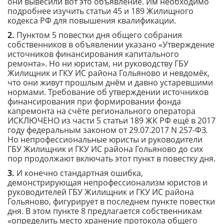
они вывесили вот это объявление. Им необходимо
подробнее изучить статьи 45 и 189 Жилищного
кодекса РФ для повышения квалификации.
Пунктом 5 повестки дня общего собрания
собственников в объявлении указано «Утверждение
источников финансирования капитального
ремонта». Но ни юристам, ни руководству ГБУ
Жилищник и ГКУ ИС района Гольяново и невдомёк,
что они живут прошлым днём и давно устаревшими
нормами. Требование об утверждении источников
финансирования при формировании фонда
капремонта на счёте регионального оператора
ИСКЛЮЧЕНО из части 5 статьи 189 ЖК РФ ещё в 2017
году федеральным законом от 29.07.2017 N 257-ФЗ.
Но непрофессиональные юристы и руководители
ГБУ Жилищник и ГКУ ИС района Гольяново до сих
пор продолжают включать этот пункт в повестку дня.
И конечно стандартная ошибка,
демонстрирующая непрофессионализм юристов и
руководителей ГБУ Жилищник и ГКУ ИС района
Гольяново, фигурирует в последнем пункте повестки
дня. В этом пункте 8 предлагается собственникам
«определить место хранение протокола общего