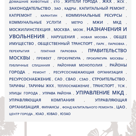
ЖКХ
ЖИТЕЛИ ГОРОДА
ДОМАШНИЕ ЖИВОТНЫЕ
,
ЕТО
,
,
,
ЖСК
,
ЗАКОНОДАТЕЛЬСТВО
КАПИТАЛЬНЫЙ РЕМОНТ
ЗАО
КАДРЫ
,
,
,
,
КАПРЕМОНТ
КОММУНАЛЬНЫЕ РЕСУРСЫ
,
КАРАНТИН
,
,
МЖИ
КОММУНАЛЬНЫЕ УСЛУГИ
МКД
МЕТРО
,
,
,
,
НАЗНАЧЕНИЯ И
МОСЖИЛИНСПЕКЦИЯ
МОСКВА
МОЭК
,
,
,
УВОЛЬНЕНИЯ
НАРУШЕНИЯ
ОБЩЕЕ
,
,
НОВАЯ МОСКВА
,
ИМУЩЕСТВО
ОБЩЕСТВЕННЫЙ ТРАНСПОРТ
,
,
ПАРК
,
ПАРКОВКА
,
ПРАВИТЕЛЬСТВО
ПЕРЕКРЫТИЯ
,
ПЛАТНАЯ ПАРКОВКА
,
МОСКВЫ
ПРЕФЕКТ
,
,
ПРОКУРАТУРА
,
ПРОКУРАТУРА МОСКВЫ
,
РАЙОНЫ
ПУБЛИЧНЫЕ СЛУШАНИЯ
,
РАЙОННАЯ МОНОПОЛИЯ
,
ГОРОДА
,
РЕМОНТ
,
РЕСУРСОСНАБЖАЮЩАЯ ОРГАНИЗАЦИЯ
,
РЕСУРСОСНАБЖЕНИЕ
СТРОИТЕЛЬСТВО
СВАО
САО
,
,
,
СЗАО
,
,
ТАРИФЫ
ТАРИФЫ ЖКХ
ТРАНСПОРТ
ТСЖ
,
,
ТЕПЛОСНАБЖЕНИЕ
,
,
,
УПРАВЛЕНИЕ МКД
УЛИЦЫ ГОРОДА
УПРАВА РАЙОНА
,
,
,
УПРАВЛЯЮЩАЯ КОМПАНИЯ
УПРАВЛЯЮЩАЯ
,
ОРГАНИЗАЦИЯ
ЦАО
,
ФИНАНСЫ
,
ФОНД КАПИТАЛЬНОГО РЕМОНТА
,
,
ЮВАО
ЦЕНТР ГОРОДА
,
ЮАО
,
,
ЮЗАО